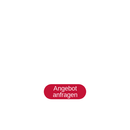
und
Montagetechn
Kompakte Antriebslösungen für
präzise Verschliessprozesse, hohe
Prozesssicherheit und flexible
Formatwechsel.
Angebot
anfragen
Produkte
entdecken