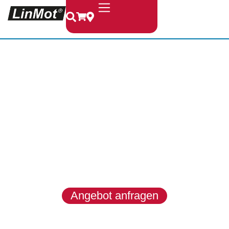
LinMot &
MagSpring
LinMot entwickelt hochwertige
Linearmotoren, Module und
Systeme für dynamische, präzise
und zuverlässige
Bewegungsaufgaben in
anspruchsvollen
Industrieanwendungen.
Angebot anfragen
Produkte entdecken