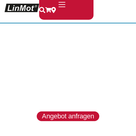
LinMot &
MagSpring
LinMot entwickelt hochwertige
Linearmotoren, Module und
Systeme für dynamische, präzise
und zuverlässige
Bewegungsaufgaben in
anspruchsvollen
Industrieanwendungen.
Angebot anfragen
Produkte entdecken