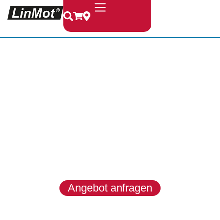
LinMot &
MagSpring
LinMot entwickelt hochwertige
Linearmotoren, Module und
Systeme für dynamische, präzise
und zuverlässige
Bewegungsaufgaben in
anspruchsvollen
Industrieanwendungen.
Angebot anfragen
Produkte entdecken