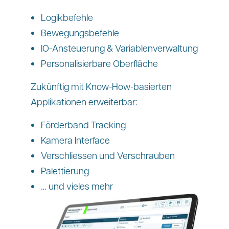
Logikbefehle
Bewegungsbefehle
IO-Ansteuerung & Variablenverwaltung
Personalisierbare Oberfläche
Zukünftig mit Know-How-basierten
Applikationen erweiterbar:
Förderband Tracking
No-Code-
Kamera Interface
Robotersteuerung
Verschliessen und Verschrauben
Palettierung
LinMot Pilot ist eine intuitive No-Code-
… und vieles mehr
Robotersteuerung für mehrachsige
LinMot Systeme, für die keine SPS oder
Programmierkenntnisse erforderlich