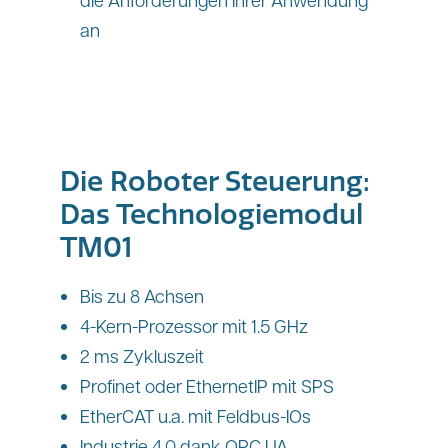
an
Die Roboter Steuerung:
Das Technologiemodul
TM01
Bis zu 8 Achsen
4-Kern-Prozessor mit 1.5 GHz
2 ms Zykluszeit
Profinet oder EthernetIP mit SPS
EtherCAT u.a. mit Feldbus-IOs
Industrie 4.0 dank OPC UA