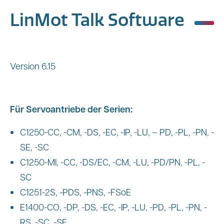
LinMot Talk Software
Version 6.15
Für Servoantriebe der Serien:
C1250-CC, -CM, -DS, -EC, -IP, -LU, – PD, -PL, -PN, -
SE, -SC
C1250-MI, -CC, -DS/EC, -CM, -LU, -PD/PN, -PL, -
SC
C1251-2S, -PDS, -PNS, -FSoE
E1400-CO, -DP, -DS, -EC, -IP, -LU, -PD, -PL, -PN, -
RS, -SC, -SE