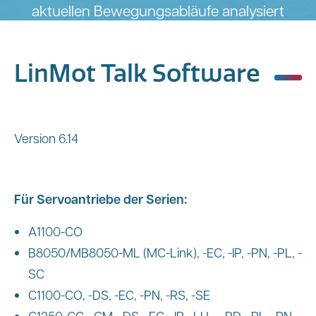
aktuellen Bewegungsabläufe analysiert
werden (Monitoring).
Über das integrierte Control Panel hat
LinMot Talk Software
der Anwender direkten Zugriff auf
Control- und Statuswort sowie
sämtliche Befehle, die auch von der
Version 6.14
übergeordneten Steuerung aufgerufen
werden können.
Für Servoantriebe der Serien:
A1100-CO
B8050/MB8050-ML (MC-Link), -EC, -IP, -PN, -PL, -
SC
C1100-CO, -DS, -EC, -PN, -RS, -SE
C1250-CC, -CM, -DS, -EC, -IP, -LU, – PD, -PL, -PN, -