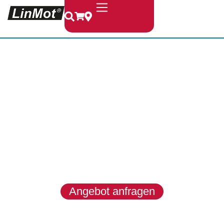
LinMot &
MagSpring
LinMot entwickelt hochwertige
Linearmotoren, Module und
Systeme für dynamische, präzise
und zuverlässige
Bewegungsaufgaben in
anspruchsvollen
Industrieanwendungen.
Angebot anfragen
Produkte entdecken