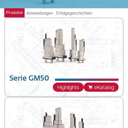
Produkte
Anwendungen
Erfolgsgeschichten
Serie GM50
Highlights
eKatalog
2-Finger Parallelgreifer, der entwickelt wurde,
um leichte Objekte blitzschnell zu greifen. In
Kombination mit den intelligenten LinMot
Servo Drives können die