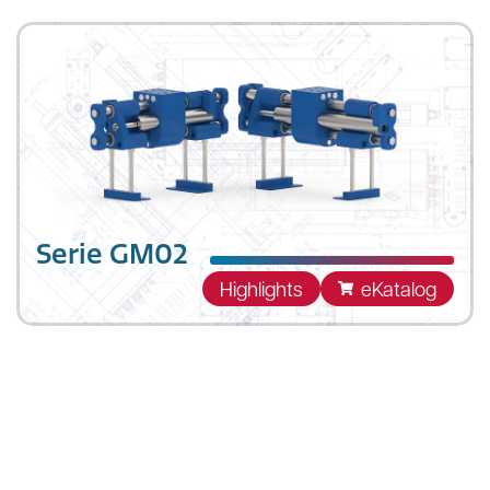
Mehrachsiger Parallelgreifer aus Edelstahl für
den Food und Pharma Bereich. Dank der
präzisen Erkennung der Greifer-Position und
der exakten Kontrolle der Klemmkraft kann
der Greifer ungleichmäßige Produkte
zuverlässig greifen.
Serie GM02
Highlights
eKatalog
Als Erweiterung der Edelstahl-Greiferfamilie
wurde der GM02 für die Handhabung
besonders grosser Güter entwickelt. Auch
hier kann das Greifen vor allem durch die
Überwachung der Greifer-Position und der