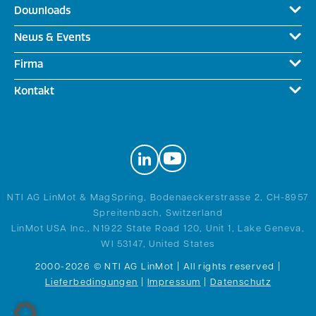
Downloads
News & Events
Firma
Kontakt
NTI AG LinMot & MagSpring, Bodenaeckerstrasse 2, CH-8957
Spreitenbach, Switzerland
LinMot USA Inc., N1922 State Road 120, Unit 1, Lake Geneva,
WI 53147, United States
2000-2026 © NTI AG LinMot | All rights reserved |
Lieferbedingungen
|
Impressum
|
Datenschutz