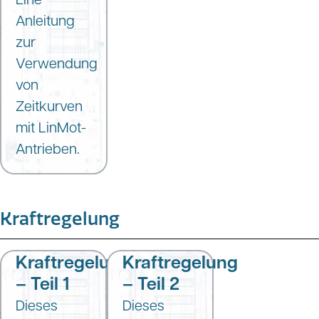
Anleitung
zur
Verwendung
von
Zeitkurven
mit LinMot-
Antrieben.
Kraftregelung
Kraftregelung
Kraftregelung
– Teil 1
– Teil 2
Dieses
Dieses