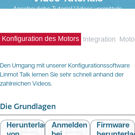
Anschauliche Tutorial Videos vermitteln
praxisnahes Wissen zu LinMot
Produkten, erleichtern typische
Arbeitsschritte und unterstützen eine
Konfiguration des Motors
Integration
Moto
effiziente, sichere Anwendung.
Den Umgang mit unserer Konfigurationssoftware
Linmot Talk lernen Sie sehr schnell anhand der
zahlreichen Videos.
Die Grundlagen
Herunterladen
Anmelden
Firmware
von
bei
herunterl