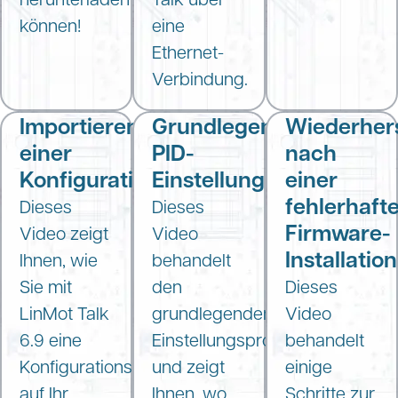
können!
eine
Ethernet-
Verbindung.
Importieren
Grundlegende
Wiederhers
einer
PID-
nach
Konfigurationsdatei
Einstellung
einer
fehlerhaft
Dieses
Dieses
Firmware-
Video zeigt
Video
Installation
Ihnen, wie
behandelt
Sie mit
den
Dieses
LinMot Talk
grundlegenden
Video
6.9 eine
Einstellungsprozess
behandelt
Konfigurationsdatei
und zeigt
einige
auf Ihr
Ihnen, wo
Schritte zur