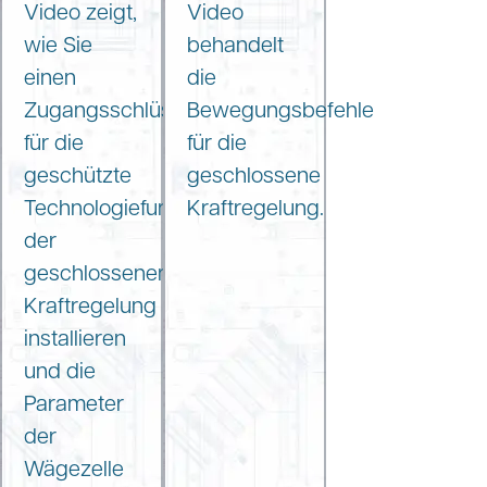
Video zeigt,
Video
wie Sie
behandelt
einen
die
Zugangsschlüssel
Bewegungsbefehle
für die
für die
geschützte
geschlossene
Technologiefunktion
Kraftregelung.
der
geschlossenen
Kraftregelung
installieren
und die
Parameter
der
Wägezelle