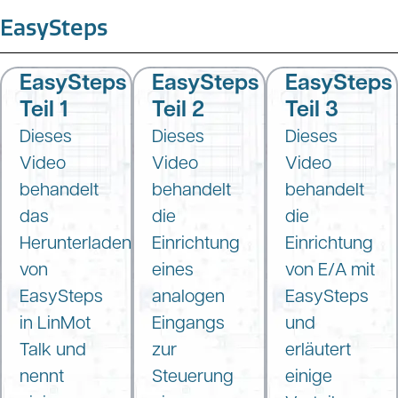
EasySteps
EasySteps
EasySteps
EasySteps
Teil 1
Teil 2
Teil 3
Dieses
Dieses
Dieses
Video
Video
Video
behandelt
behandelt
behandelt
das
die
die
Herunterladen
Einrichtung
Einrichtung
von
eines
von E/A mit
EasySteps
analogen
EasySteps
in LinMot
Eingangs
und
Talk und
zur
erläutert
nennt
Steuerung
einige