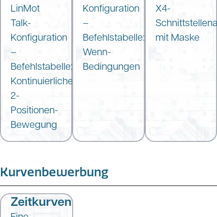
LinMot
Konfiguration
X4-
Talk-
–
Schnittstelle
Konfiguration
Befehlstabelle:
mit Maske
–
Wenn-
Befehlstabelle:
Bedingungen
Kontinuierliche
2-
Positionen-
Bewegung
Kurvenbewerbung
Zeitkurven
Eine