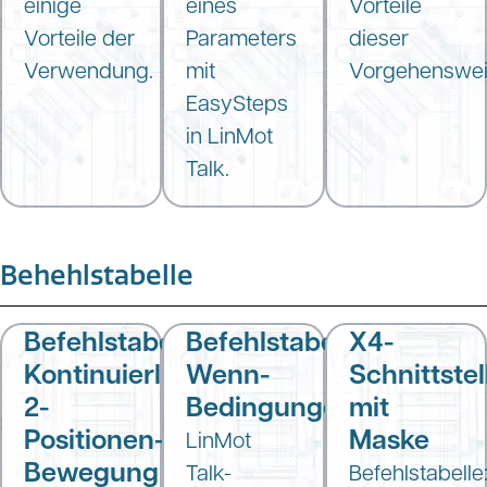
einige
eines
Vorteile
Vorteile der
Parameters
dieser
Verwendung.
mit
Vorgehenswei
EasySteps
in LinMot
Talk.
Behehlstabelle
Befehlstabelle:
Befehlstabelle:
X4-
Kontinuierliche
Wenn-
Schnittste
2-
Bedingungen
mit
Positionen-
Maske
LinMot
Bewegung
Talk-
Befehlstabelle