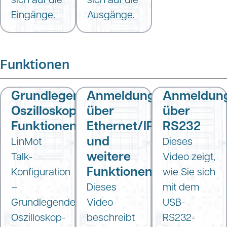
Eingänge.
Ausgänge.
Funktionen
Grundlegende
Anmeldung
Anmeldun
Oszilloskop-
über
über
Funktionen
Ethernet/IP
RS232
und
LinMot
Dieses
weitere
Talk-
Video zeigt,
Funktionen
Konfiguration
wie Sie sich
–
Dieses
mit dem
Grundlegende
Video
USB-
Oszilloskop-
beschreibt
RS232-