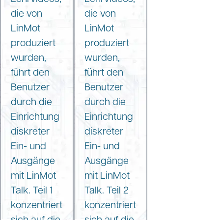
die von
die von
LinMot
LinMot
produziert
produziert
wurden,
wurden,
führt den
führt den
Benutzer
Benutzer
durch die
durch die
Einrichtung
Einrichtung
diskreter
diskreter
Ein- und
Ein- und
Ausgänge
Ausgänge
mit LinMot
mit LinMot
Talk. Teil 1
Talk. Teil 2
konzentriert
konzentriert
sich auf die
sich auf die