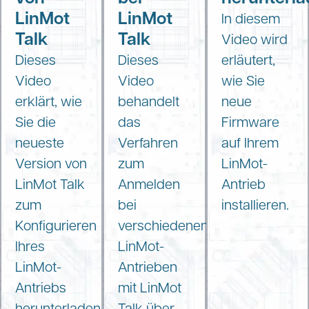
LinMot
LinMot
In diesem
Talk
Talk
Video wird
Dieses
Dieses
erläutert,
Video
Video
wie Sie
erklärt, wie
behandelt
neue
Sie die
das
Firmware
neueste
Verfahren
auf Ihrem
Version von
zum
LinMot-
LinMot Talk
Anmelden
Antrieb
zum
bei
installieren.
Konfigurieren
verschiedenen
Ihres
LinMot-
LinMot-
Antrieben
Antriebs
mit LinMot
herunterladen
Talk über