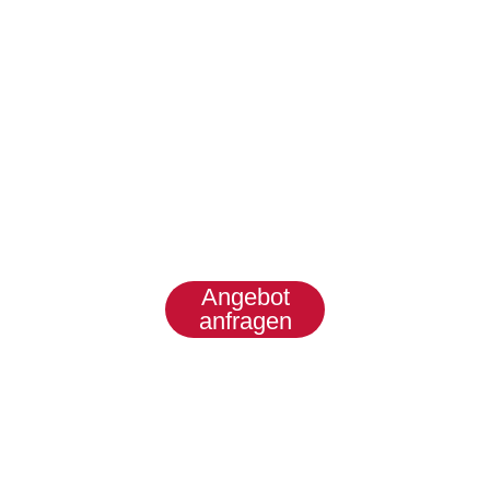
für Food &
Packaging
Kompakte Antriebslösungen für
präzise Verschliessprozesse, hohe
Prozesssicherheit und flexible
Formatwechsel.
Angebot
anfragen
Produkte
entdecken