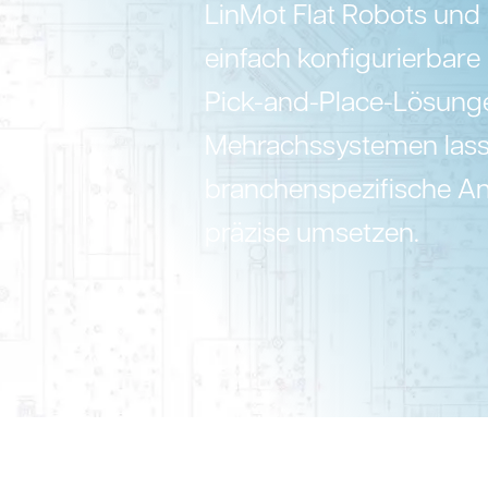
LinMot Flat Robots und
einfach konfigurierbare
Pick-and-Place-Lösunge
Mehrachssystemen lass
branchenspezifische A
präzise umsetzen.