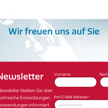
Wir freuen uns auf Sie
Newsletter
Vorname
Nac
ewsletter bleiben Sie über
Ihre E-Mail Adresse*
technische Entwicklungen
nwendungen informiert.