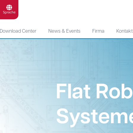
Sprache
Download Center
News & Events
Firma
Kontakt
Flat Ro
System