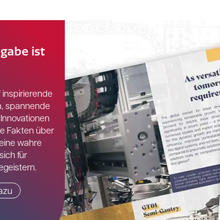
gabe ist
 inspirierende
n, spannende
 Innovationen
e Fakten über
 eine wahre
sich für
geistern.
azu