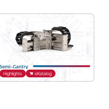
Semi-Gantry
Highlights
eKatalog
Die Semi-Gantry-Systeme von LinMot sind
modulare Portalsysteme für Handhabungs-
und Positionieraufgaben mit erweitertem
Arbeitsbereich. Dank gewichtsoptimiertem