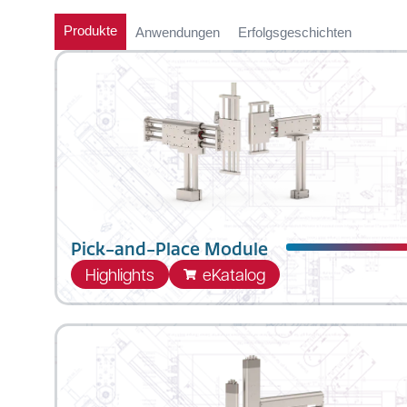
Produkte
Anwendungen
Erfolgsgeschichten
Pick-and-Place Module
Highlights
eKatalog
Standardisierte Mehrachssysteme
bestehend aus den LinMot DM01 und DM
Direktantrieben, welche als dynamische X
und Z-Achse fungieren. Beide Achsen