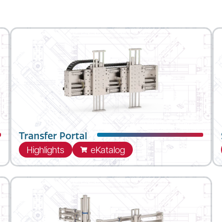
Transfer Portal
Highlights
eKatalog
Die Transferportale von LinMot sind
03
standardisierte Linearportale für präzise,
kompakte Handhabungs- und
Transferaufgaben in der industriellen