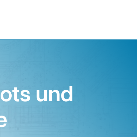
bots und
e