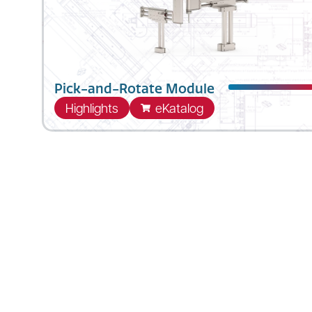
können unabhängig voneinander geregelt
werden und ermöglichen somit sehr
flexibel einstellbare Pick & Place
Anwendungen.
Pick-and-Rotate Module
Highlights
eKatalog
Standardisierte Mehrachssysteme mit ein
linear-rotativen Achse in Z-Richtung, die
vielfältige Pick-Rotate-and-Place-Aufgabe
auf minimalem Bauraum ermöglicht. Zur
passiven Kompensation der Gewichtskraf
können die PR02 Hubdreh-Motoren
zusätzlich mit einer MagSpring®
ausgestattet werden.