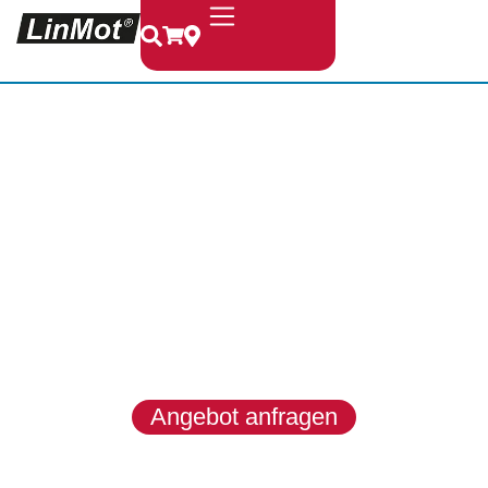
LinMot &
MagSpring
LinMot entwickelt hochwertige
Linearmotoren, Module und
Systeme für dynamische, präzise
und zuverlässige
Bewegungsaufgaben in
anspruchsvollen
Industrieanwendungen.
Angebot anfragen
Produkte entdecken