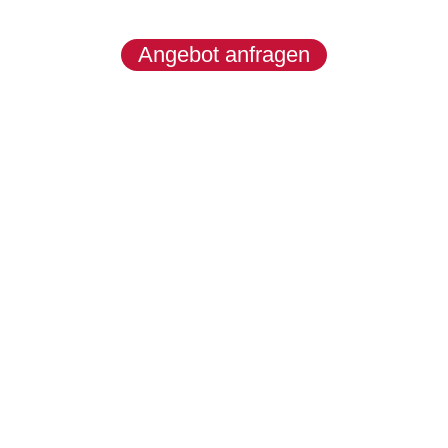
Prozesssicherheit und flexible
Formatwechsel.
Angebot anfragen
Produkte entdecken