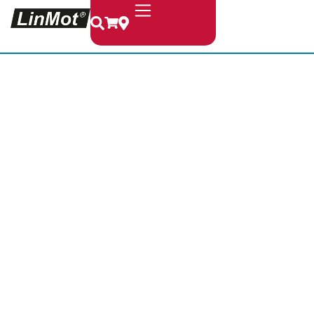
Hubdreh-Motoren
für Handhabungs-
und
Montagetechnik
Kompakte Antriebslösungen für
präzise Verschliessprozesse, hohe