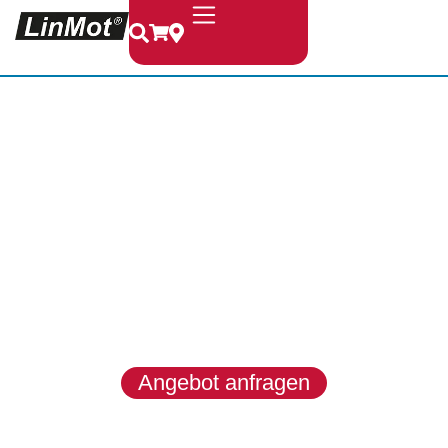
LinMot &
MagSpring
LinMot entwickelt hochwertige
Linearmotoren, Module und
Systeme für dynamische, präzise
und zuverlässige
Bewegungsaufgaben in
anspruchsvollen
Industrieanwendungen.
Angebot anfragen
Produkte entdecken