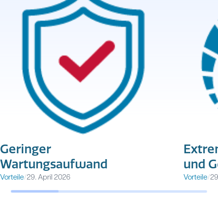
Geringer
Extre
Wartungsaufwand
und G
Vorteile
/
29. April 2026
Vorteile
/
29