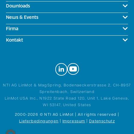
Downloads
News & Events
Firma
Kontakt
NTI AG LinMot & MagSpring, Bodenaeckerstrasse 2, CH-8957
Spreitenbach, Switzerland
LinMot USA Inc., N1922 State Road 120, Unit 1, Lake Geneva,
WI 53147, United States
2000-2026 © NTI AG LinMot | All rights reserved |
Lieferbedingungen
|
Impressum
|
Datenschutz