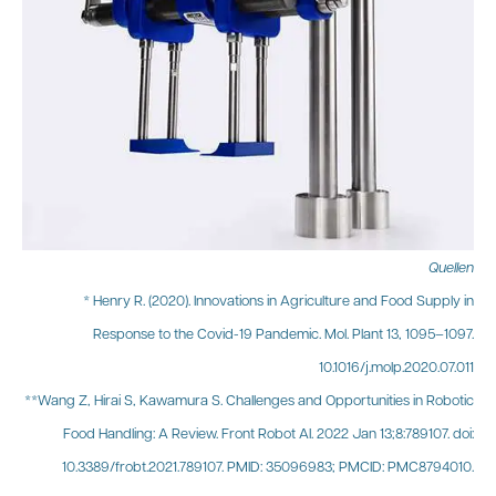
Quellen
* Henry R. (2020). Innovations in Agriculture and Food Supply in
Response to the Covid-19 Pandemic. Mol. Plant 13, 1095–1097.
10.1016/j.molp.2020.07.011
**Wang Z, Hirai S, Kawamura S. Challenges and Opportunities in Robotic
Food Handling: A Review. Front Robot AI. 2022 Jan 13;8:789107. doi:
10.3389/frobt.2021.789107. PMID: 35096983; PMCID: PMC8794010.