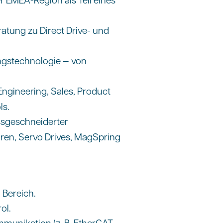
atung zu Direct Drive- und
ngstechnologie — von
ngineering, Sales, Product
ls.
ssgeschneiderter
en, Servo Drives, MagSpring
 Bereich.
ol.
unikation (z. B. EtherCAT,