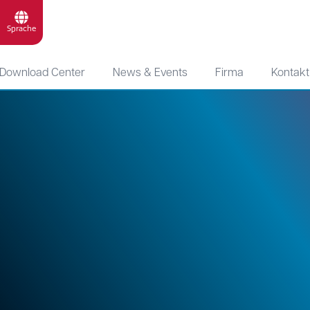
Sprache
Download Center
News & Events
Firma
Kontakt
ion Control (w/m/d)