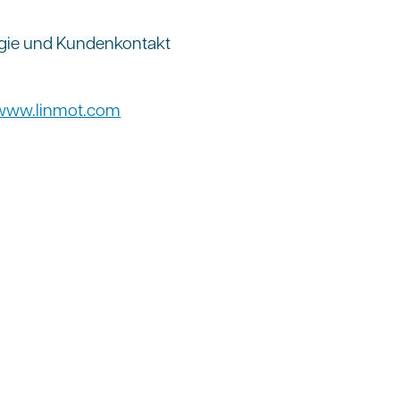
logie und Kundenkontakt
www.linmot.com
ewerbungen werden im