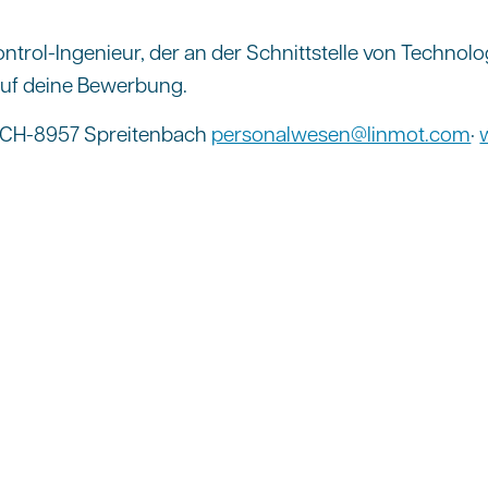
ontrol-Ingenieur, der an der Schnittstelle von Techno
auf deine Bewerbung.
· CH-8957 Spreitenbach
personalwesen@linmot.com
·
ttlungen werden nicht berücksichtigt. Nur Direktb
t!
e gefunden?
ativbewerbung.