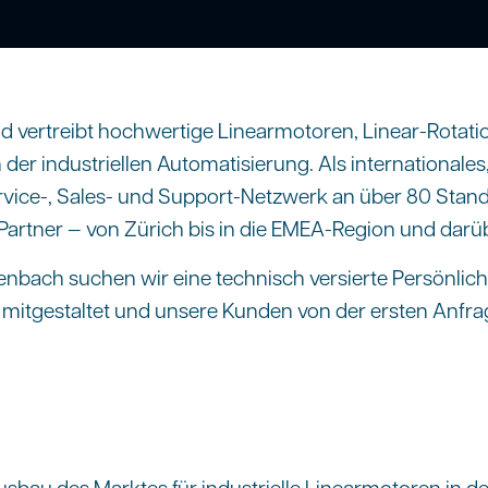
und vertreibt hochwertige Linearmotoren, Linear-Rota
n der industriellen Automatisierung. Als international
ice-, Sales- und Support-Netzwerk an über 80 Standor
Partner — von Zürich bis in die EMEA-Region und darü
enbach suchen wir eine technisch versierte Persönlichk
v mitgestaltet und unsere Kunden von der ersten Anfr
usbau des Marktes für industrielle Linearmotoren in de