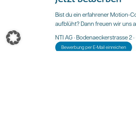
Bist du ein erfahrener Motion-C
aufblüht? Dann freuen wir uns 
NTI AG · Bodenaeckerstrasse 2 
Bewerbung per E-Mail einreichen
Bewerbungen von Personalvermi
Auswahlverfahren berücksichtig
Nicht das Passend
Wir freuen uns über deine Initi
Initiativbewerbung einreichen