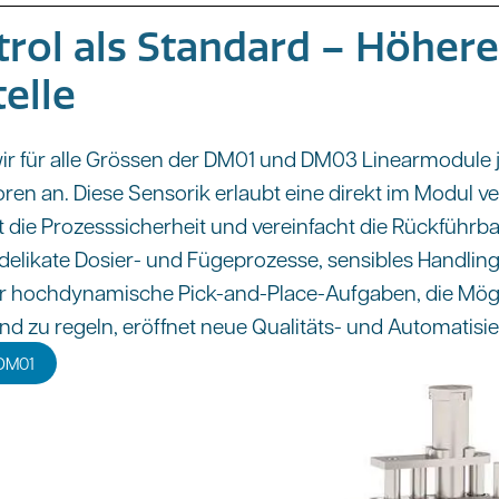
rol als Standard – Höhere
telle
wir für alle Grössen der DM01 und DM03 Linearmodule j
oren an. Diese Sensorik erlaubt eine direkt im Modul v
 die Prozesssicherheit und vereinfacht die Rückführbar
delikate Dosier- und Fügeprozesse, sensibles Handling
 hochdynamische Pick-and-Place-Aufgaben, die Möglic
nd zu regeln, eröffnet neue Qualitäts- und Automatis
 DM01