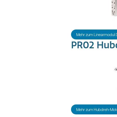
Mehr zum Linearmodul
PR02 Hub
Mehr zum Hubdreh-Mot