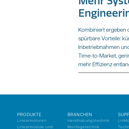
Mehr Sys
Engineer
Kombiniert ergeben 
spürbare Vorteile: k
Inbetriebnahmen und 
Time-to-Market, geri
mehr Effizienz entl
PRODUKTE
BRANCHEN
SUP
Linearmotoren
Handhabungstechnik
LinM
Linearmodule und
Montagetechnik
Tech