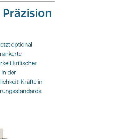
 Präzision
etzt optional
erankerte
keit kritischer
 in der
hkeit, Kräfte in
ierungsstandards.