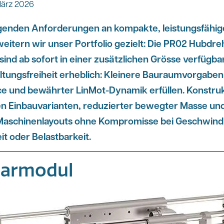
März 2026
eigenden Anforderungen an kompakte, leistungsfähige
weitern wir unser Portfolio gezielt: Die PR02 Hubdr
ind ab sofort in einer zusätzlichen Grösse verfügba
ltungsfreiheit erheblich: Kleinere Bauraumvorgaben 
e und bewährter LinMot-Dynamik erfüllen. Konstruk
n Einbauvarianten, reduzierter bewegter Masse und
 Maschinenlayouts ohne Kompromisse bei Geschwindi
t oder Belastbarkeit.
earmodul