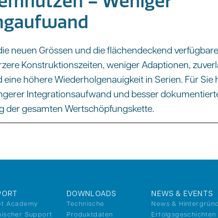
temnutzen – Weniger
ingaufwand
die neuen Grössen und die flächendeckend verfügbare
ürzere Konstruktionszeiten, weniger Adaptionen, zuver
eine höhere Wiederholgenauigkeit in Serien. Für Sie h
ngerer Integrationsaufwand und besser dokumentierte
ang der gesamten Wertschöpfungskette.
PORT
DOWNLOADS
NEWS & EVENTS
ot Academy
Technische
News & Hintergrün
nischer Support
Produktdaten
Erfolgsgeschichten