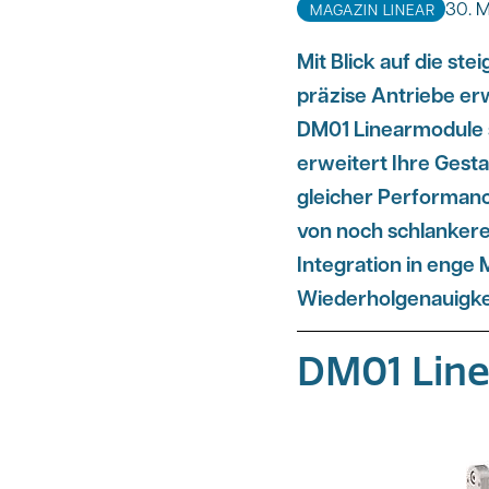
30. 
MAGAZIN LINEAR
Mit Blick auf die st
präzise Antriebe er
DM01 Linearmodule s
erweitert Ihre Gesta
gleicher Performanc
von noch schlankere
Integration in enge
Wiederholgenauigkei
DM01 Lin