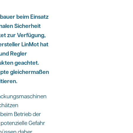
bauer beim Einsatz
nalen Sicherheit
ket zur Verfügung,
rsteller LinMot hat
 und Regler
ukten geachtet.
epte gleichermaßen
tieren.
packungsmaschinen
chätzen
 beim Betrieb der
potenzielle Gefahr
 müssen daher