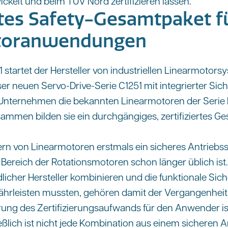
ckelt und beim TÜV Nord zertifizieren lassen.
rtes Safety-Gesamtpaket f
toranwendungen
 startet der Hersteller von industriellen Linearmotors
er neuen Servo-Drive-Serie C1251 mit integrierter Sich
s Unternehmen die bekannten Linearmotoren der Serie
mmen bilden sie ein durchgängiges, zertifiziertes G
rn von Linearmotoren erstmals ein sicheres Antriebs
Bereich der Rotationsmotoren schon länger üblich ist. 
icher Hersteller kombinieren und die funktionale Siche
hrleisten mussten, gehören damit der Vergangenheit 
ng des Zertifizierungsaufwands für den Anwender ist
eßlich ist nicht jede Kombination aus einem sicheren 