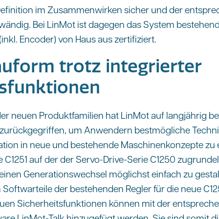
 Definition im Zusammenwirken sicher und der entsp
aufwändig. Bei LinMot ist dagegen das System bestehen
nkl. Encoder) von Haus aus zertifiziert.
uform trotz integrierter
tsfunktionen
 der neuen Produktfamilien hat LinMot auf langjährig 
zurückgegriffen, um Anwendern bestmögliche Techni
ation in neue und bestehende Maschinenkonzepte zu e
rie C1251 auf der der Servo-Drive-Serie C1250 zugrund
einen Generationswechsel möglichst einfach zu gestal
 Softwarteile der bestehenden Regler für die neue C12
en Sicherheitsfunktionen können mit der entspreche
are LinMot-Talk hinzugefügt werden. Sie sind somit di