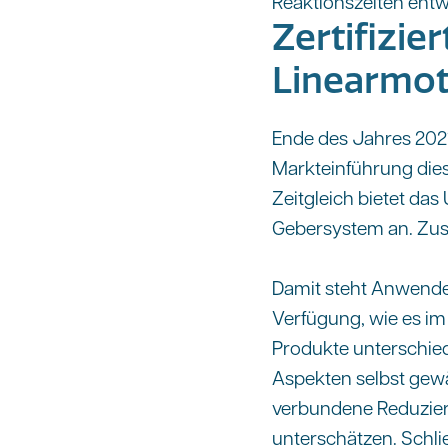
Reaktionszeiten entwi
Zertifizie
Linearmo
Ende des Jahres 2021
Markteinführung dies
Zeitgleich bietet da
Gebersystem an. Zusa
Damit steht Anwende
Verfügung, wie es im 
Produkte unterschiedl
Aspekten selbst gewä
verbundene Reduzieru
unterschätzen. Schli