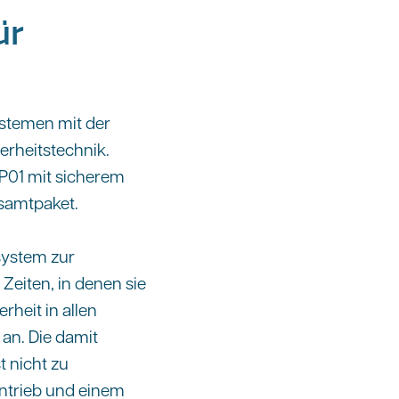
ür
ystemen mit der
erheitstechnik.
 P01 mit sicherem
esamtpaket.
system zur
Zeiten, in denen sie
rheit in allen
an. Die damit
 nicht zu
Antrieb und einem