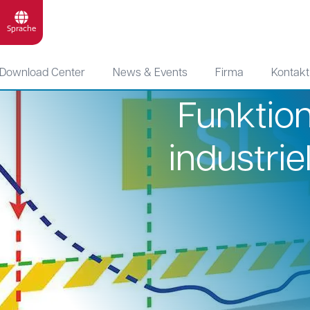
Sprache
Download Center
News & Events
Firma
Kontakt
Funktion
dustrielle Linearmotoren
industri