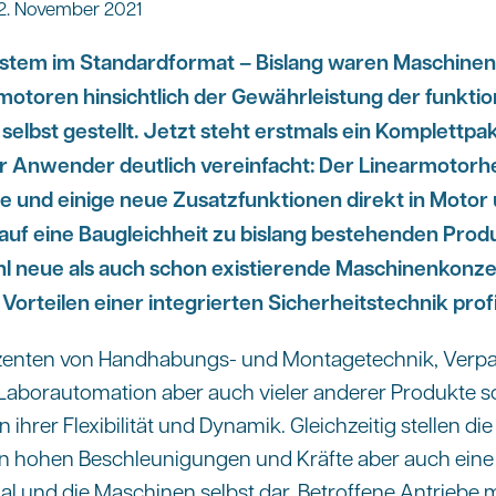
2. November 2021
ystem im Standardformat – Bislang waren Maschinen
otoren hinsichtlich der Gewährleistung der funktio
selbst gestellt. Jetzt steht erstmals ein Komplettpa
ür Anwender deutlich vereinfacht: Der Linearmotorhe
 und einige neue Zusatzfunktionen direkt in Motor
 auf eine Baugleichheit zu bislang bestehenden Prod
l neue als auch schon existierende Maschinenkonz
Vorteilen einer integrierten Sicherheitstechnik profi
zenten von Handhabungs- und Montagetechnik, Ver
Laborautomation aber auch vieler anderer Produkte s
hrer Flexibilität und Dynamik. Gleichzeitig stellen die
n hohen Beschleunigungen und Kräfte aber auch eine 
al und die Maschinen selbst dar. Betroffene Antriebe