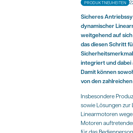
2
PRODUKTNEUHEITEN
Sicheres Antriebss
dynamischer Linearm
weitgehend auf sich 
das diesen Schritt f
Sicherheitsmerkmale
integriert und dabei
Damit können sowoh
von den zahlreichen 
Insbesondere Produ
sowie Lösungen zur 
Linearmotoren wegen i
Motoren auftretende
für das Bedienperson